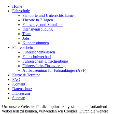
Home
Fahrschule
Standorte und Unterrichtsräume
Theorie in 7 Tagen
Fahrzeuge und Simulator
Intensivausbildung
Team
Jobs
Kundenstimmen
Führerschein
Führerscheinklassen
Fahrschulwechsel
Führerschein-Umschreibung
Führerschein-Finanzierung
Aufbauseminar für Fahranfänger (ASF)
Kurse & Termine
FAQ
Kontakt
Datenschutz
Impressum
Sitemap
Um unsere Webseite für dich optimal zu gestalten und fortlaufend
verbessern zu können, verwenden wir Cookies. Durch die weitere